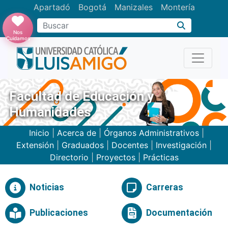
Apartadó
Bogotá
Manizales
Montería
Buscar
Nos
Cuidamos
Facultad de Educación y
Humanidades
Inicio
|
Acerca de
|
Órganos Administrativos
|
Extensión
|
Graduados
|
Docentes
|
Investigación
|
Directorio
|
Proyectos
|
Prácticas
Noticias
Carreras
Publicaciones
Documentación