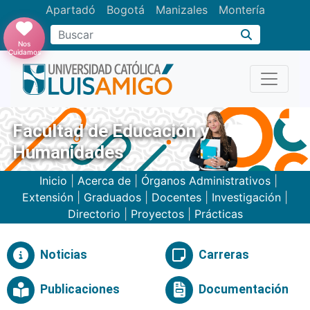
Apartadó
Bogotá
Manizales
Montería
Buscar
Nos
Cuidamos
Facultad de Educación y
Humanidades
Inicio
|
Acerca de
|
Órganos Administrativos
|
Extensión
|
Graduados
|
Docentes
|
Investigación
|
Directorio
|
Proyectos
|
Prácticas
Noticias
Carreras
Publicaciones
Documentación