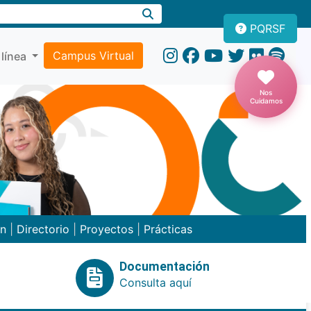
PQRSF
Campus Virtual
 línea
Nos
Cuidamos
ón
|
Directorio
|
Proyectos
|
Prácticas
Documentación
Consulta aquí