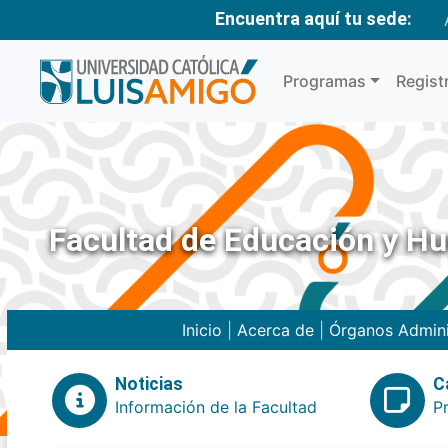
Encuentra aquí tu sede:
Programas
Regist
Facultad de Educación y H
Inicio
|
Acerca de
|
Órganos Admini
Noticias
C
Información de la Facultad
P