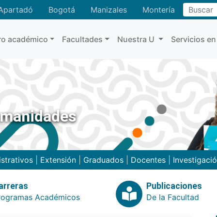
Buscar
Apartadó
Bogotá
Manizales
Montería
ro académico
Facultades
Nuestra U
Servicios en
umanidades
strativos
|
Extensión
|
Graduados
|
Docentes
|
Investigaci
arreras
Publicaciones
rogramas Académicos
De la Facultad