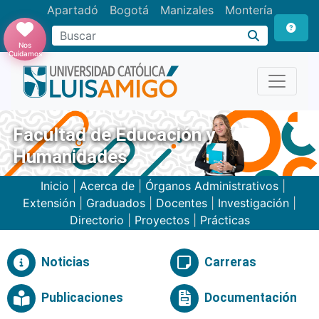
Apartadó
Bogotá
Manizales
Montería
Buscar
Nos
Cuidamos
Facultad de Educación y
Humanidades
Inicio
|
Acerca de
|
Órganos Administrativos
|
Extensión
|
Graduados
|
Docentes
|
Investigación
|
Directorio
|
Proyectos
|
Prácticas
Noticias
Carreras
Publicaciones
Documentación