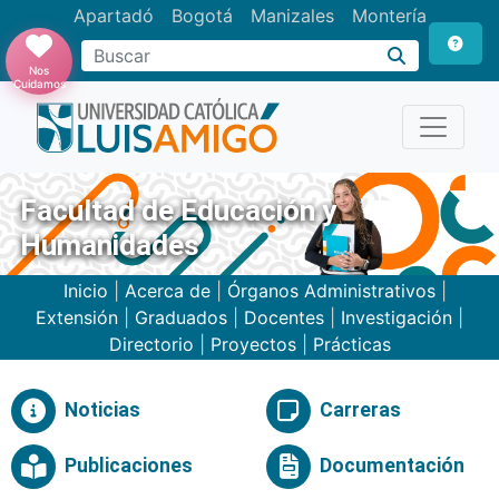
Apartadó
Bogotá
Manizales
Montería
Buscar
Nos
Cuidamos
Facultad de Educación y
Humanidades
Inicio
|
Acerca de
|
Órganos Administrativos
|
Extensión
|
Graduados
|
Docentes
|
Investigación
|
Directorio
|
Proyectos
|
Prácticas
Noticias
Carreras
Publicaciones
Documentación