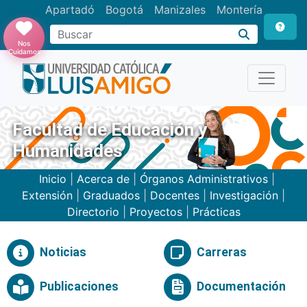
Apartadó
Bogotá
Manizales
Montería
Buscar
Nos
Cuidamos
Facultad de Educación y
Humanidades
Inicio
|
Acerca de
|
Órganos Administrativos
|
Extensión
|
Graduados
|
Docentes
|
Investigación
|
Directorio
|
Proyectos
|
Prácticas
Noticias
Carreras
Publicaciones
Documentación