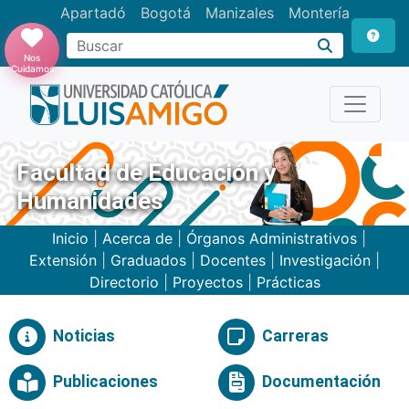
Apartadó
Bogotá
Manizales
Montería
Buscar
Nos
Cuidamos
Facultad de Educación y
Humanidades
Inicio
|
Acerca de
|
Órganos Administrativos
|
Extensión
|
Graduados
|
Docentes
|
Investigación
|
Directorio
|
Proyectos
|
Prácticas
Noticias
Carreras
Publicaciones
Documentación