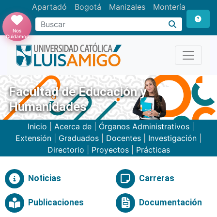
Apartadó
Bogotá
Manizales
Montería
Buscar
Nos
Cuidamos
Facultad de Educación y
Humanidades
Inicio
|
Acerca de
|
Órganos Administrativos
|
Extensión
|
Graduados
|
Docentes
|
Investigación
|
Directorio
|
Proyectos
|
Prácticas
Noticias
Carreras
Publicaciones
Documentación