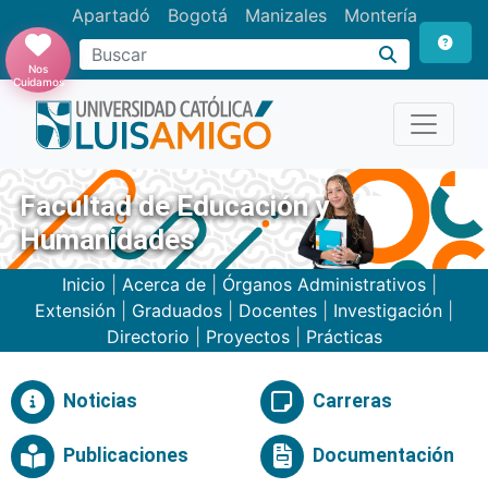
Apartadó
Bogotá
Manizales
Montería
Buscar
Nos
Cuidamos
Facultad de Educación y
Humanidades
Inicio
|
Acerca de
|
Órganos Administrativos
|
Extensión
|
Graduados
|
Docentes
|
Investigación
|
Directorio
|
Proyectos
|
Prácticas
Noticias
Carreras
Publicaciones
Documentación