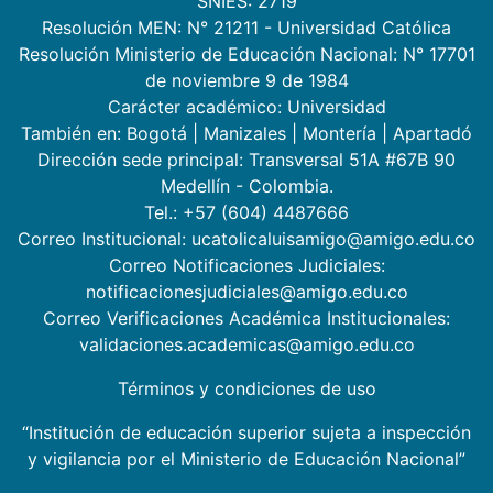
SNIES: 2719
Resolución MEN: N° 21211 - Universidad Católica
Resolución Ministerio de Educación Nacional: N° 17701
de noviembre 9 de 1984
Carácter académico: Universidad
También en:
Bogotá
|
Manizales
|
Montería
|
Apartadó
Dirección sede principal: Transversal 51A #67B 90
Medellín - Colombia.
Tel.: +57 (604) 4487666
Correo Institucional: ucatolicaluisamigo@amigo.edu.co
Correo Notificaciones Judiciales:
notificacionesjudiciales@amigo.edu.co
Correo Verificaciones Académica Institucionales:
validaciones.academicas@amigo.edu.co
Términos y condiciones de uso
“Institución de educación superior sujeta a inspección
y vigilancia por el Ministerio de Educación Nacional”