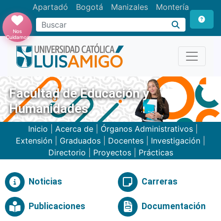
Apartadó
Bogotá
Manizales
Montería
Buscar
Nos
Cuidamos
Facultad de Educación y
Humanidades
Inicio
|
Acerca de
|
Órganos Administrativos
|
Extensión
|
Graduados
|
Docentes
|
Investigación
|
Directorio
|
Proyectos
|
Prácticas
Noticias
Carreras
Publicaciones
Documentación