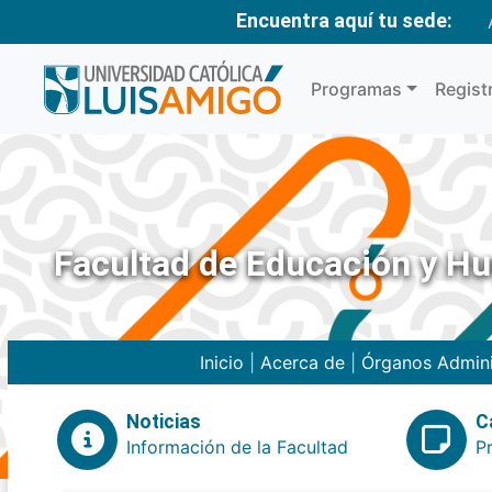
Encuentra aquí tu sede:
Programas
Regist
Facultad de Educación y H
Inicio
|
Acerca de
|
Órganos Admini
Noticias
C
Información de la Facultad
P