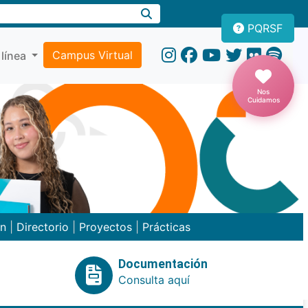
PQRSF
Campus Virtual
 línea
Nos
Cuidamos
ón
|
Directorio
|
Proyectos
|
Prácticas
Documentación
Consulta aquí