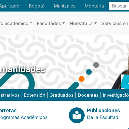
Buscar
Apartadó
Bogotá
Manizales
Montería
ro académico
Facultades
Nuestra U
Servicios en
umanidades
strativos
|
Extensión
|
Graduados
|
Docentes
|
Investigaci
arreras
Publicaciones
rogramas Académicos
De la Facultad