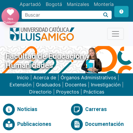
Apartadó
Bogotá
Manizales
Montería
Buscar
Nos
Cuidamos
Facultad de Educación y
Humanidades
Inicio
|
Acerca de
|
Órganos Administrativos
|
Extensión
|
Graduados
|
Docentes
|
Investigación
|
Directorio
|
Proyectos
|
Prácticas
Noticias
Carreras
Publicaciones
Documentación