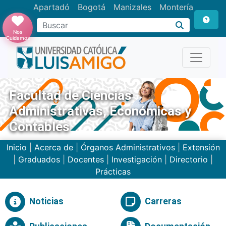
Apartadó
Bogotá
Manizales
Montería
Buscar
Nos
Cuidamos
Facultad de Ciencias
Administrativas, Económicas y
Contables
Inicio
|
Acerca de
|
Órganos Administrativos
|
Extensión
|
Graduados
|
Docentes
|
Investigación
|
Directorio
|
Prácticas
Noticias
Carreras