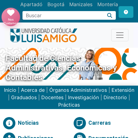
Apartadó
Bogotá
Manizales
Montería
Buscar
Nos
Cuidamos
Facultad de Ciencias
Administrativas, Económicas y
Contables
Inicio
|
Acerca de
|
Órganos Administrativos
|
Extensión
|
Graduados
|
Docentes
|
Investigación
|
Directorio
|
Prácticas
Noticias
Carreras