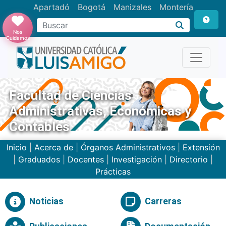
Apartadó
Bogotá
Manizales
Montería
Buscar
Nos
Cuidamos
Facultad de Ciencias
Administrativas, Económicas y
Contables
Inicio
|
Acerca de
|
Órganos Administrativos
|
Extensión
|
Graduados
|
Docentes
|
Investigación
|
Directorio
|
Prácticas
Noticias
Carreras