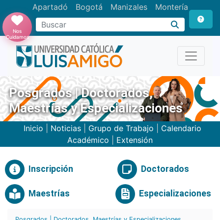
Apartadó
Bogotá
Manizales
Montería
Buscar
Nos
Cuidamos
Posgrados | Doctorados,
Maestrías y Especializaciones
Inicio
|
Noticias
|
Grupo de Trabajo
|
Calendario
Académico
|
Extensión
Inscripción
Doctorados
Maestrías
Especializaciones
Posgrados | Doctorados, Maestrías y Especializaciones