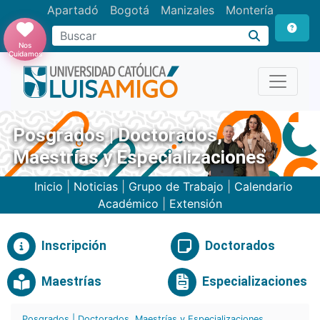
Apartadó
Bogotá
Manizales
Montería
Buscar
Nos
Cuidamos
Posgrados | Doctorados,
Maestrías y Especializaciones
Inicio
|
Noticias
|
Grupo de Trabajo
|
Calendario
Académico
|
Extensión
Inscripción
Doctorados
Maestrías
Especializaciones
Posgrados | Doctorados, Maestrías y Especializaciones