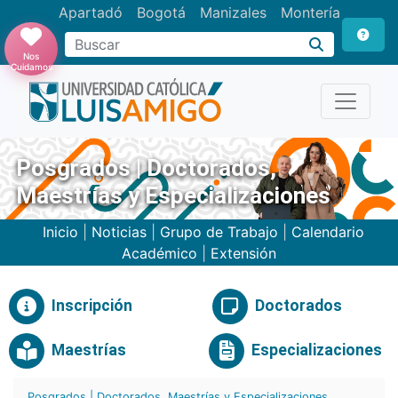
Apartadó
Bogotá
Manizales
Montería
Buscar
Nos
Cuidamos
Posgrados | Doctorados,
Maestrías y Especializaciones
Inicio
|
Noticias
|
Grupo de Trabajo
|
Calendario
Académico
|
Extensión
Inscripción
Doctorados
Maestrías
Especializaciones
Posgrados | Doctorados, Maestrías y Especializaciones