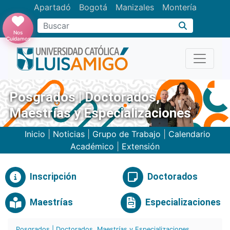
Apartadó
Bogotá
Manizales
Montería
Buscar
Nos
Cuidamos
Posgrados | Doctorados,
Maestrías y Especializaciones
Inicio
|
Noticias
|
Grupo de Trabajo
|
Calendario
Académico
|
Extensión
Inscripción
Doctorados
Maestrías
Especializaciones
Posgrados | Doctorados, Maestrías y Especializaciones