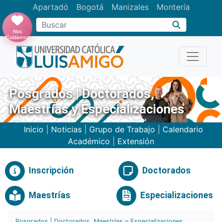
Apartadó
Bogotá
Manizales
Montería
Buscar
Nos
Cuidamos
Posgrados | Doctorados,
Maestrías y Especializaciones
Inicio
|
Noticias
|
Grupo de Trabajo
|
Calendario
Académico
|
Extensión
Inscripción
Doctorados
Maestrías
Especializaciones
Posgrados | Doctorados, Maestrías y Especializaciones