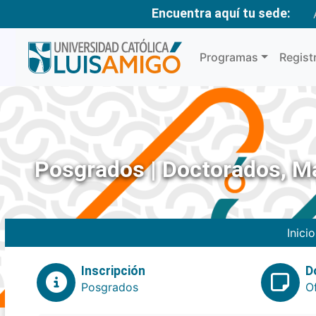
Encuentra aquí tu sede:
Programas
Regist
Posgrados | Doctorados, Ma
Inicio
Inscripción
D
Posgrados
O