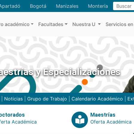
Buscar
Apartadó
Bogotá
Manizales
Montería
ro académico
Facultades
Nuestra U
Servicios en
estrías y Especializaciones
|
Noticias
|
Grupo de Trabajo
|
Calendario Académico
|
Ex
octorados
Maestrías
ferta Académica
Oferta Académica