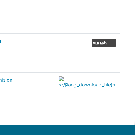
s
isión