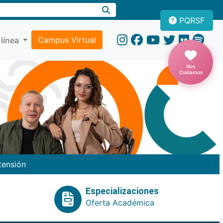
PQRSF
Campus Virtual
 línea
Nos
Cuidamos
tensión
Especializaciones
Oferta Académica