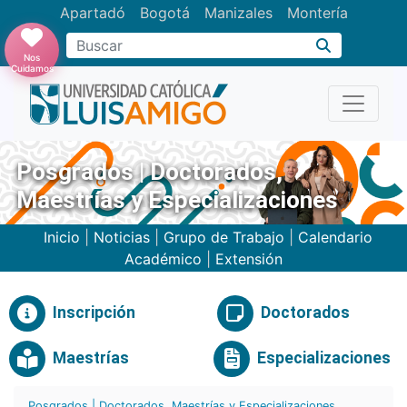
Apartadó
Bogotá
Manizales
Montería
Buscar
Nos
Cuidamos
Posgrados | Doctorados,
Maestrías y Especializaciones
Inicio
|
Noticias
|
Grupo de Trabajo
|
Calendario
Académico
|
Extensión
Inscripción
Doctorados
Maestrías
Especializaciones
Posgrados | Doctorados, Maestrías y Especializaciones