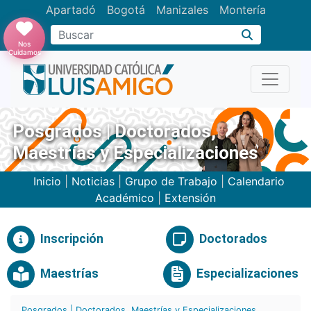
Apartadó
Bogotá
Manizales
Montería
Buscar
Nos
Cuidamos
Posgrados | Doctorados,
Maestrías y Especializaciones
Inicio
|
Noticias
|
Grupo de Trabajo
|
Calendario
Académico
|
Extensión
Inscripción
Doctorados
Maestrías
Especializaciones
Posgrados | Doctorados, Maestrías y Especializaciones