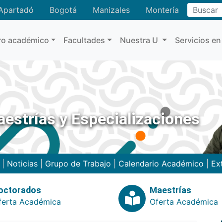
Buscar
Apartadó
Bogotá
Manizales
Montería
ro académico
Facultades
Nuestra U
Servicios en
estrías y Especializaciones
|
Noticias
|
Grupo de Trabajo
|
Calendario Académico
|
Ex
octorados
Maestrías
ferta Académica
Oferta Académica