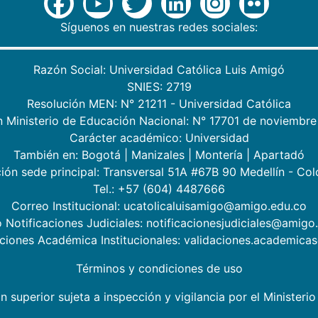
Síguenos en nuestras redes sociales:
Razón Social: Universidad Católica Luis Amigó
SNIES: 2719
Resolución MEN: N° 21211 - Universidad Católica
n Ministerio de Educación Nacional: N° 17701 de noviembre
Carácter académico: Universidad
También en:
Bogotá
|
Manizales
|
Montería
|
Apartadó
ión sede principal: Transversal 51A #67B 90 Medellín - Co
Tel.: +57 (604) 4487666
Correo Institucional: ucatolicaluisamigo@amigo.edu.co
 Notificaciones Judiciales: notificacionesjudiciales@amigo
aciones Académica Institucionales: validaciones.academic
Términos y condiciones de uso
n superior sujeta a inspección y vigilancia por el Minister