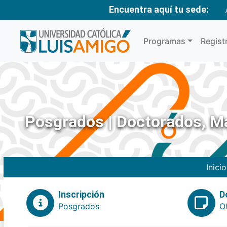
Encuentra aquí tu sede:
Programas
Regist
Posgrados | Doctorados, Ma
Inicio
Inscripción
D
Posgrados
O