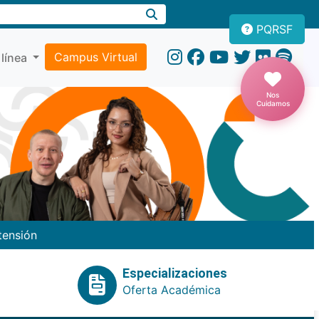
PQRSF
Campus Virtual
 línea
Nos
Cuidamos
tensión
Especializaciones
Oferta Académica