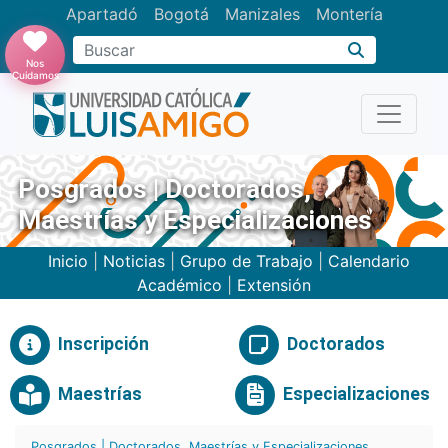
Apartadó
Bogotá
Manizales
Montería
Buscar
Nos
Cuidamos
Posgrados | Doctorados,
Maestrías y Especializaciones
Inicio
|
Noticias
|
Grupo de Trabajo
|
Calendario
Académico
|
Extensión
Inscripción
Doctorados
Maestrías
Especializaciones
Posgrados | Doctorados, Maestrías y Especializaciones