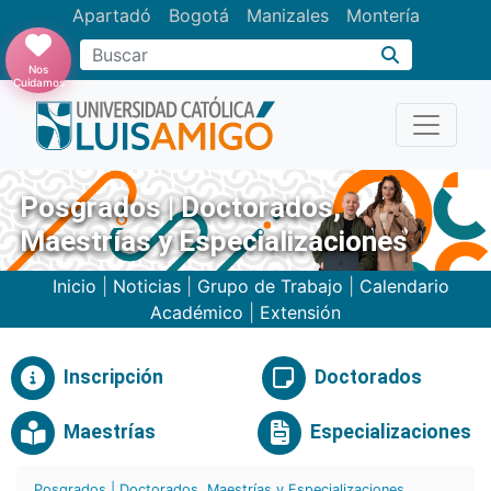
Apartadó
Bogotá
Manizales
Montería
Buscar
Nos
Cuidamos
Posgrados | Doctorados,
Maestrías y Especializaciones
Inicio
|
Noticias
|
Grupo de Trabajo
|
Calendario
Académico
|
Extensión
Inscripción
Doctorados
Maestrías
Especializaciones
Posgrados | Doctorados, Maestrías y Especializaciones