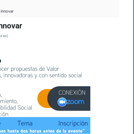
 innovar
innovar
uras)