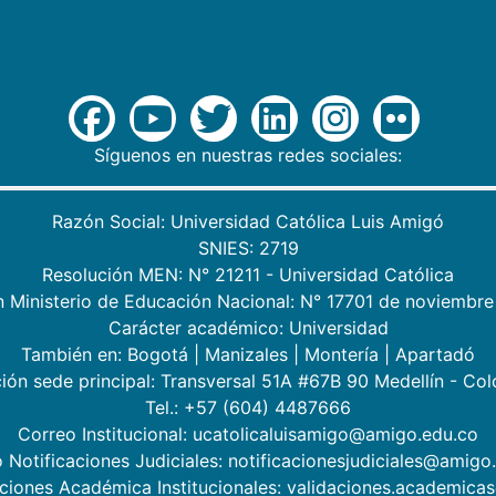
Síguenos en nuestras redes sociales:
Razón Social: Universidad Católica Luis Amigó
SNIES: 2719
Resolución MEN: N° 21211 - Universidad Católica
n Ministerio de Educación Nacional: N° 17701 de noviembre
Carácter académico: Universidad
También en:
Bogotá
|
Manizales
|
Montería
|
Apartadó
ión sede principal: Transversal 51A #67B 90 Medellín - Co
Tel.: +57 (604) 4487666
Correo Institucional: ucatolicaluisamigo@amigo.edu.co
 Notificaciones Judiciales: notificacionesjudiciales@amigo
aciones Académica Institucionales: validaciones.academic