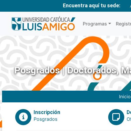
Encuentra aquí tu sede:
Programas
Regist
Posgrados | Doctorados, Ma
Inicio
Inscripción
D
Posgrados
O