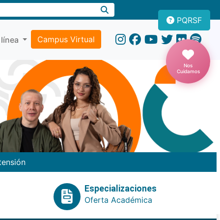
PQRSF
Campus Virtual
 línea
Nos
Cuidamos
tensión
Especializaciones
Oferta Académica