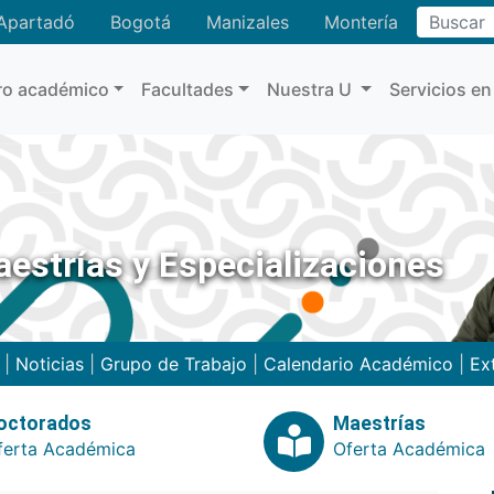
Buscar
Apartadó
Bogotá
Manizales
Montería
ro académico
Facultades
Nuestra U
Servicios en
estrías y Especializaciones
|
Noticias
|
Grupo de Trabajo
|
Calendario Académico
|
Ex
octorados
Maestrías
ferta Académica
Oferta Académica