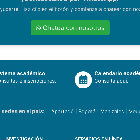
yudarte. Haz clic en el botón y comienza a chatear con n
Chatea con nosotros
istema académico
Calendario acad
nsultas e inscripciones.
Consulta aquí.
sedes en el país:
Apartadó
|
Bogotá
|
Manizales
|
Mede
INVESTIGACIÓN
SERVICIOS EN LÍNEA