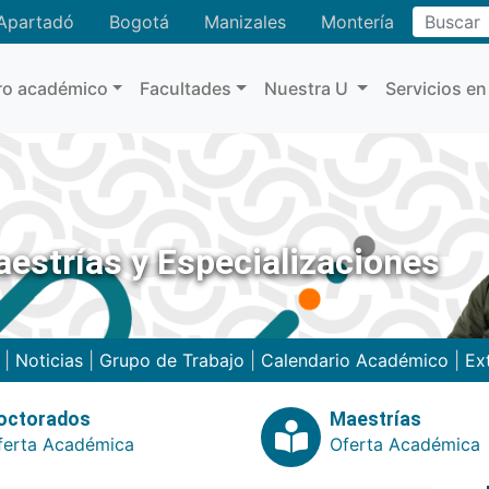
Buscar
Apartadó
Bogotá
Manizales
Montería
ro académico
Facultades
Nuestra U
Servicios en
estrías y Especializaciones
|
Noticias
|
Grupo de Trabajo
|
Calendario Académico
|
Ex
octorados
Maestrías
ferta Académica
Oferta Académica