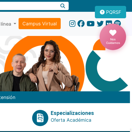
PQRSF
Campus Virtual
 línea
Nos
Cuidamos
tensión
Especializaciones
Oferta Académica