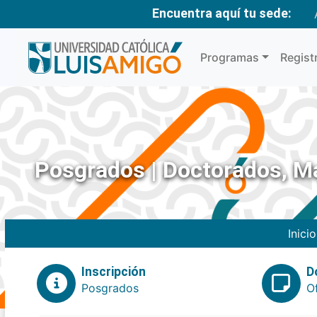
Encuentra aquí tu sede:
Programas
Regist
Posgrados | Doctorados, Ma
Inicio
Inscripción
D
Posgrados
O