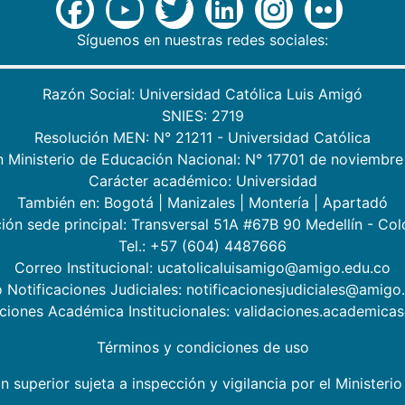
Síguenos en nuestras redes sociales:
Razón Social: Universidad Católica Luis Amigó
SNIES: 2719
Resolución MEN: N° 21211 - Universidad Católica
n Ministerio de Educación Nacional: N° 17701 de noviembre
Carácter académico: Universidad
También en:
Bogotá
|
Manizales
|
Montería
|
Apartadó
ión sede principal: Transversal 51A #67B 90 Medellín - Co
Tel.: +57 (604) 4487666
Correo Institucional: ucatolicaluisamigo@amigo.edu.co
 Notificaciones Judiciales: notificacionesjudiciales@amigo
aciones Académica Institucionales: validaciones.academic
Términos y condiciones de uso
n superior sujeta a inspección y vigilancia por el Minister