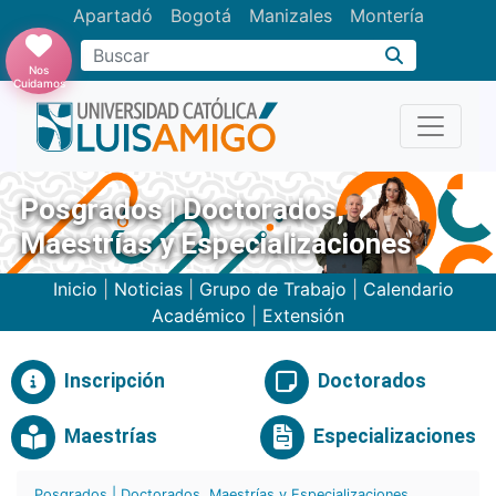
Apartadó
Bogotá
Manizales
Montería
Buscar
Nos
Cuidamos
Posgrados | Doctorados,
Maestrías y Especializaciones
Inicio
|
Noticias
|
Grupo de Trabajo
|
Calendario
Académico
|
Extensión
Inscripción
Doctorados
Maestrías
Especializaciones
Posgrados | Doctorados, Maestrías y Especializaciones