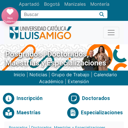
Apartadó
Bogotá
Manizales
Montería
Buscar
Nos
Cuidamos
Posgrados | Doctorados,
Maestrías y Especializaciones
Inicio
|
Noticias
|
Grupo de Trabajo
|
Calendario
Académico
|
Extensión
Inscripción
Doctorados
Maestrías
Especializaciones
Posgrados | Doctorados, Maestrías y Especializaciones