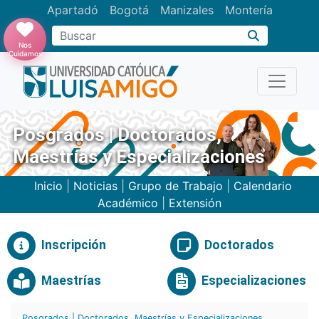
Apartadó
Bogotá
Manizales
Montería
Buscar
Nos
Cuidamos
Posgrados | Doctorados,
Maestrías y Especializaciones
Inicio
|
Noticias
|
Grupo de Trabajo
|
Calendario
Académico
|
Extensión
Inscripción
Doctorados
Maestrías
Especializaciones
Posgrados | Doctorados, Maestrías y Especializaciones