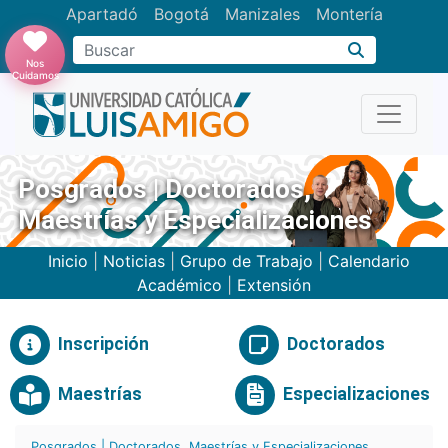
Apartadó
Bogotá
Manizales
Montería
Buscar
Nos
Cuidamos
Posgrados | Doctorados,
Maestrías y Especializaciones
Inicio
|
Noticias
|
Grupo de Trabajo
|
Calendario
Académico
|
Extensión
Inscripción
Doctorados
Maestrías
Especializaciones
Posgrados | Doctorados, Maestrías y Especializaciones