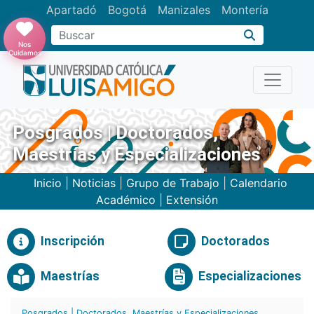
Apartadó
Bogotá
Manizales
Montería
Buscar
Nos
Cuidamos
Posgrados | Doctorados,
Maestrías y Especializaciones
Inicio
|
Noticias
|
Grupo de Trabajo
|
Calendario
Académico
|
Extensión
Inscripción
Doctorados
Maestrías
Especializaciones
Posgrados | Doctorados, Maestrías y Especializaciones