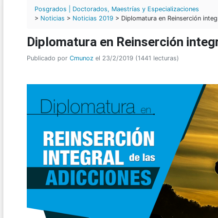
Posgrados | Doctorados, Maestrías y Especializaciones
>
Noticias
>
Noticias 2019
> Diplomatura en Reinserción integr
Diplomatura en Reinserción integr
Publicado por
Cmunoz
el 23/2/2019 (1441 lecturas)