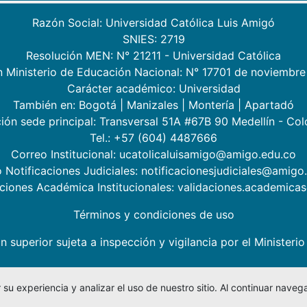
Razón Social: Universidad Católica Luis Amigó
SNIES: 2719
Resolución MEN: N° 21211 - Universidad Católica
n Ministerio de Educación Nacional: N° 17701 de noviembre
Carácter académico: Universidad
También en:
Bogotá
|
Manizales
|
Montería
|
Apartadó
ión sede principal: Transversal 51A #67B 90 Medellín - Co
Tel.: +57 (604) 4487666
Correo Institucional: ucatolicaluisamigo@amigo.edu.co
 Notificaciones Judiciales: notificacionesjudiciales@amigo
aciones Académica Institucionales: validaciones.academic
Términos y condiciones de uso
n superior sujeta a inspección y vigilancia por el Minister
su experiencia y analizar el uso de nuestro sitio. Al continuar nav