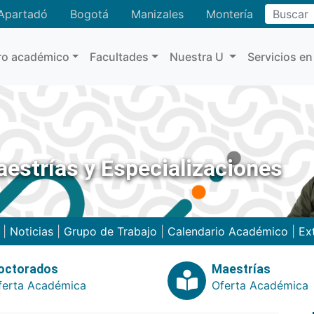
Buscar
Apartadó
Bogotá
Manizales
Montería
ro académico
Facultades
Nuestra U
Servicios en
estrías y Especializaciones
|
Noticias
|
Grupo de Trabajo
|
Calendario Académico
|
Ex
octorados
Maestrías
ferta Académica
Oferta Académica