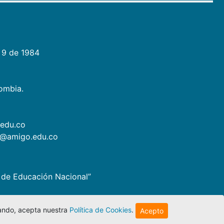
 9 de 1984
lombia.
.edu.co
as@amigo.edu.co
io de Educación Nacional”
egando, acepta nuestra
Política de Cookies
.
Acepto