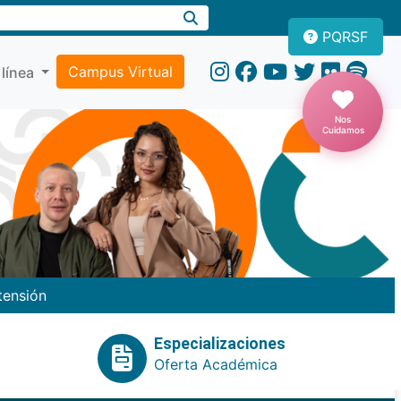
PQRSF
Campus Virtual
 línea
Nos
Cuidamos
tensión
Especializaciones
Oferta Académica