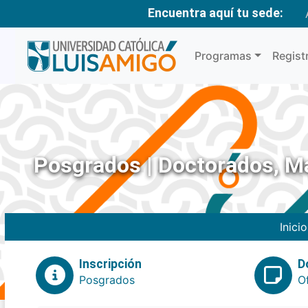
Encuentra aquí tu sede:
Programas
Regist
Posgrados | Doctorados, Ma
Inicio
Inscripción
D
Posgrados
O