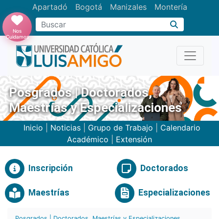
Apartadó
Bogotá
Manizales
Montería
Buscar
Nos
Cuidamos
Posgrados | Doctorados,
Maestrías y Especializaciones
Inicio
|
Noticias
|
Grupo de Trabajo
|
Calendario
Académico
|
Extensión
Inscripción
Doctorados
Maestrías
Especializaciones
Posgrados | Doctorados, Maestrías y Especializaciones