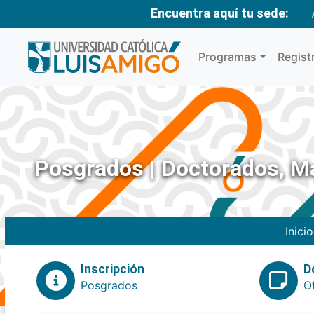
Encuentra aquí tu sede:
Programas
Regist
Posgrados | Doctorados, Ma
Inicio
Inscripción
D
Posgrados
O