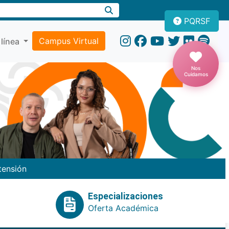
PQRSF
Campus Virtual
 línea
Nos
Cuidamos
tensión
Especializaciones
Oferta Académica