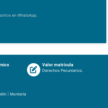
osotros en WhatsApp.
émico
Valor matrícula
Derechos Pecuniarios.
llín
|
Montería