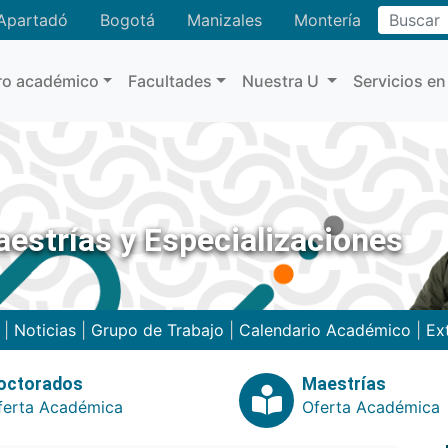
Buscar
Apartadó
Bogotá
Manizales
Montería
ro académico
Facultades
Nuestra U
Servicios en
estrías y Especializaciones
|
Noticias
|
Grupo de Trabajo
|
Calendario Académico
|
Ex
octorados
Maestrías
ferta Académica
Oferta Académica