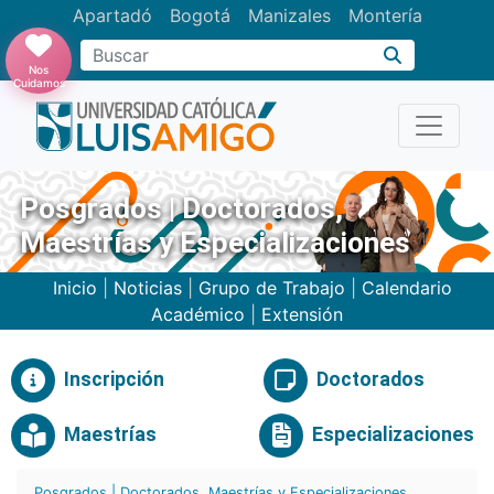
Apartadó
Bogotá
Manizales
Montería
Buscar
Nos
Cuidamos
Posgrados | Doctorados,
Maestrías y Especializaciones
Inicio
|
Noticias
|
Grupo de Trabajo
|
Calendario
Académico
|
Extensión
Inscripción
Doctorados
Maestrías
Especializaciones
Posgrados | Doctorados, Maestrías y Especializaciones