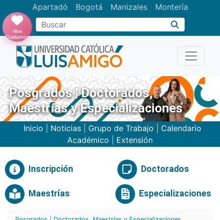
Apartadó
Bogotá
Manizales
Montería
Buscar
Nos
Cuidamos
Posgrados | Doctorados,
Maestrías y Especializaciones
Inicio
|
Noticias
|
Grupo de Trabajo
|
Calendario
Académico
|
Extensión
Inscripción
Doctorados
Maestrías
Especializaciones
Posgrados | Doctorados, Maestrías y Especializaciones