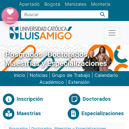
Apartadó
Bogotá
Manizales
Montería
Buscar
Nos
Cuidamos
Posgrados | Doctorados,
Maestrías y Especializaciones
Inicio
|
Noticias
|
Grupo de Trabajo
|
Calendario
Académico
|
Extensión
Inscripción
Doctorados
Maestrías
Especializaciones
Posgrados | Doctorados, Maestrías y Especializaciones