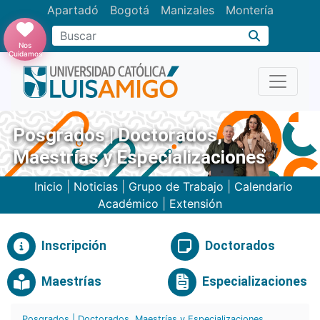
Apartadó
Bogotá
Manizales
Montería
Buscar
Nos
Cuidamos
Posgrados | Doctorados,
Maestrías y Especializaciones
Inicio
|
Noticias
|
Grupo de Trabajo
|
Calendario
Académico
|
Extensión
Inscripción
Doctorados
Maestrías
Especializaciones
Posgrados | Doctorados, Maestrías y Especializaciones