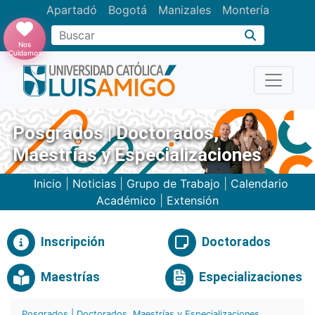
Apartadó
Bogotá
Manizales
Montería
Buscar
Nos
Cuidamos
Posgrados | Doctorados,
Maestrías y Especializaciones
Inicio
|
Noticias
|
Grupo de Trabajo
|
Calendario
Académico
|
Extensión
Inscripción
Doctorados
Maestrías
Especializaciones
Posgrados | Doctorados, Maestrías y Especializaciones