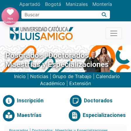
Apartadó
Bogotá
Manizales
Montería
Buscar
Nos
Cuidamos
Posgrados | Doctorados,
Maestrías y Especializaciones
Inicio
|
Noticias
|
Grupo de Trabajo
|
Calendario
Académico
|
Extensión
Inscripción
Doctorados
Maestrías
Especializaciones
Posgrados | Doctorados, Maestrías y Especializaciones