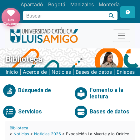
Apartadó
Bogotá
Manizales
Montería
Buscar
Nos
Cuidamos
Biblioteca
Inicio
|
Acerca de
|
Noticias
|
Bases de datos
|
Enlaces
Fomento a la
Búsqueda de
lectura
Servicios
Bases de datos
Biblioteca
>
Noticias
>
Noticias 2026
> Exposición La Muerte y lo Onírico