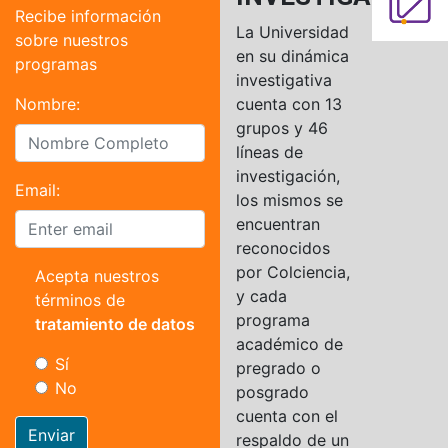
Recibe información
La Universidad
sobre nuestros
en su dinámica
programas
investigativa
Nombre:
cuenta con 13
grupos y 46
líneas de
investigación,
Email:
los mismos se
encuentran
reconocidos
por Colciencia,
Acepta nuestros
y cada
términos de
programa
tratamiento de datos
académico de
Sí
pregrado o
No
posgrado
cuenta con el
Enviar
respaldo de un