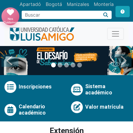
Apartadó
Bogotá
Manizales
Montería
Buscar
Nos
Cuidamos
Anterior
Pró
Sistema
Inscripciones
académico
Calendario
Valor matrícula
académico
Extensión