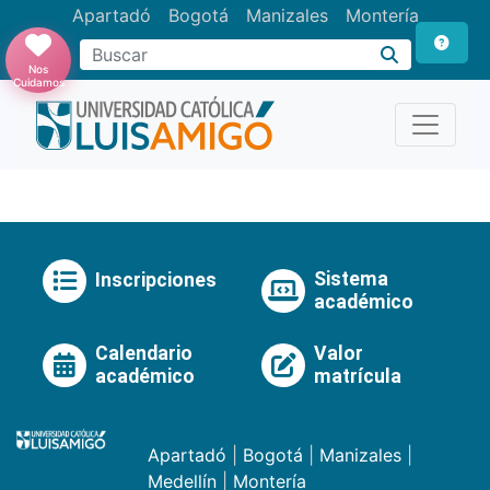
Apartadó
Bogotá
Manizales
Montería
Buscar
Nos
Cuidamos
Sistema
Inscripciones
académico
Calendario
Valor
académico
matrícula
Apartadó
|
Bogotá
|
Manizales
|
Medellín
|
Montería