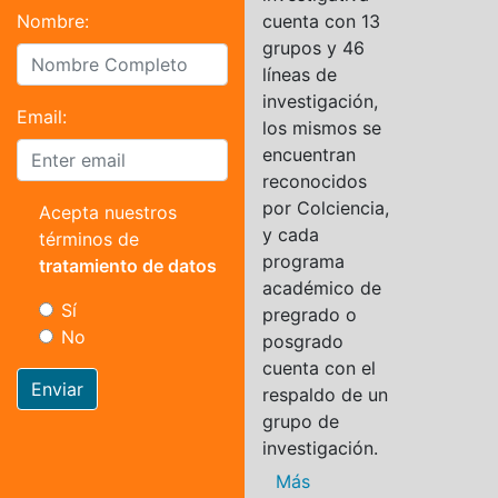
Nombre:
cuenta con 13
grupos y 46
líneas de
investigación,
Email:
los mismos se
encuentran
reconocidos
por Colciencia,
Acepta nuestros
y cada
términos de
programa
tratamiento de datos
académico de
Sí
pregrado o
No
posgrado
cuenta con el
Enviar
respaldo de un
grupo de
investigación.
Más