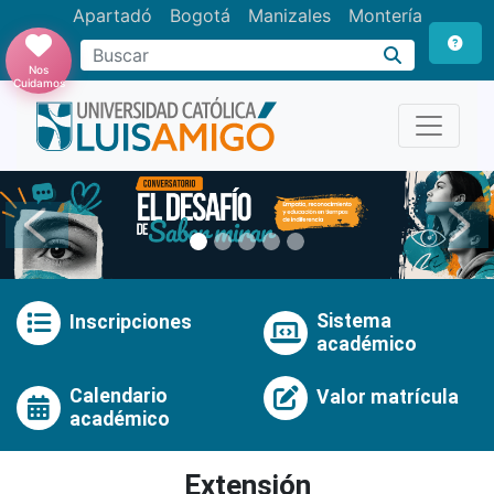
Apartadó
Bogotá
Manizales
Montería
Buscar
Nos
Cuidamos
Anterior
Pró
Sistema
Inscripciones
académico
Calendario
Valor matrícula
académico
Extensión