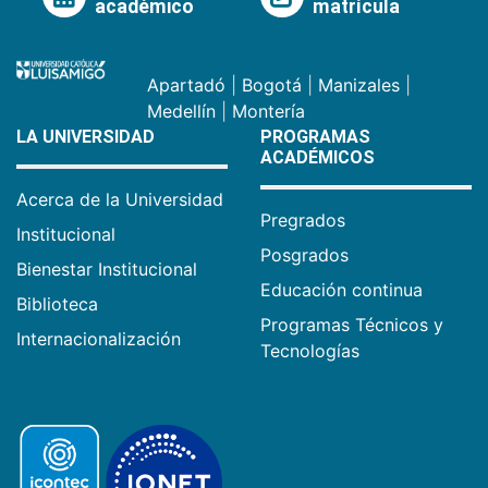
académico
matrícula
Apartadó
|
Bogotá
|
Manizales
|
Medellín
|
Montería
LA UNIVERSIDAD
PROGRAMAS
ACADÉMICOS
Acerca de la Universidad
Pregrados
Institucional
Posgrados
Bienestar Institucional
Educación continua
Biblioteca
Programas Técnicos y
Internacionalización
Tecnologías