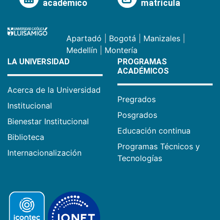
académico
matrícula
Apartadó
|
Bogotá
|
Manizales
|
Medellín
|
Montería
LA UNIVERSIDAD
PROGRAMAS
ACADÉMICOS
Acerca de la Universidad
Pregrados
Institucional
Posgrados
Bienestar Institucional
Educación continua
Biblioteca
Programas Técnicos y
Internacionalización
Tecnologías