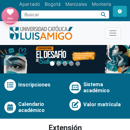
Apartadó
Bogotá
Manizales
Montería
Buscar
Nos
Cuidamos
Anterior
Pró
Sistema
Inscripciones
académico
Calendario
Valor matrícula
académico
Extensión