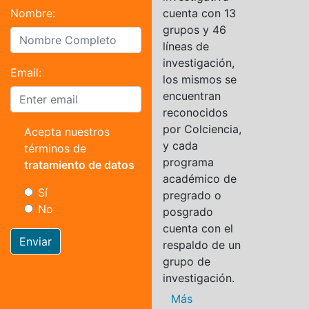
Nombre:
cuenta con 13
grupos y 46
líneas de
investigación,
Email:
los mismos se
encuentran
reconocidos
por Colciencia,
Acepta nuestros
y cada
términos de
programa
tratamiento de datos
académico de
Sí
pregrado o
No
posgrado
cuenta con el
Enviar
respaldo de un
grupo de
investigación.
Más