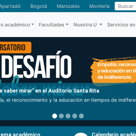
Buscar
Apartadó
Bogotá
Manizales
Montería
ro académico
Facultades
Nuestra U
Servicios en
 saber mirar" en el Auditorio Santa Rita
a, el reconocimiento y la educación en tiempos de indifer
tema académico
Calendario acad