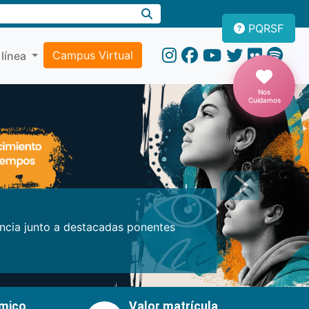
PQRSF
Campus Virtual
 línea
Nos
Cuidamos
Próxima
encia junto a destacadas ponentes
émico
Valor matrícula