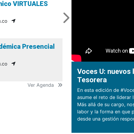
émico VIRTUALES
.co
démica Presencial
.co
Voces U: nuevos l
Tesorera
Ver Agenda
En esta edición de #Voce
asume el reto de liderar 
Más allá de su cargo, no
labor y la forma en que p
desde una gestión respo