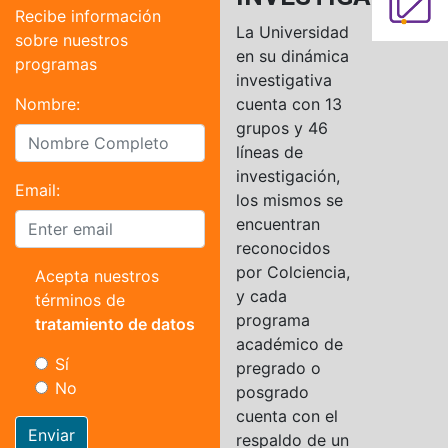
Recibe información
La Universidad
sobre nuestros
en su dinámica
programas
investigativa
Nombre:
cuenta con 13
grupos y 46
líneas de
investigación,
Email:
los mismos se
encuentran
reconocidos
por Colciencia,
Acepta nuestros
y cada
términos de
programa
tratamiento de datos
académico de
Sí
pregrado o
No
posgrado
cuenta con el
Enviar
respaldo de un