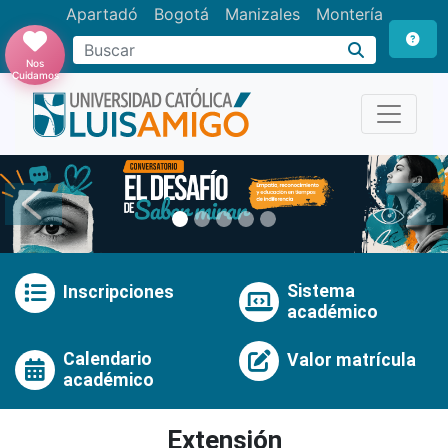
Apartadó
Bogotá
Manizales
Montería
Buscar
Nos
Cuidamos
Anterior
Pró
Sistema
Inscripciones
académico
Calendario
Valor matrícula
académico
Extensión