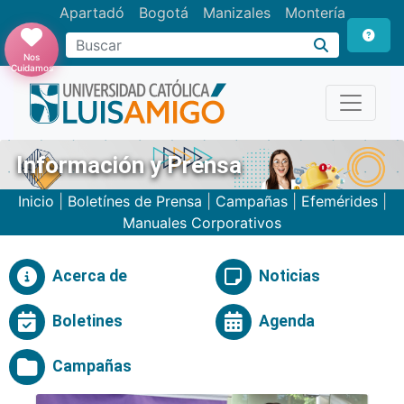
Apartadó
Bogotá
Manizales
Montería
Buscar
Nos
Cuidamos
Información y Prensa
Inicio
|
Boletínes de Prensa
|
Campañas
|
Efemérides
|
Manuales Corporativos
Acerca de
Noticias
Boletines
Agenda
Campañas